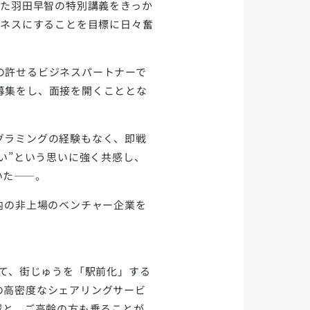
いた羽田早智の特別講義をきっか
ジネスにすることを目標に日々奮
の許せるビジネスパートナーで
募集をし、面接を開くこととな
グラミングの経験もなく、即戦
い”という思いに強く共感し、
いた——。
以内の非上場のベンチャー企業を
して、街じゅうを「駅前化」する
の高密度なシェアリングサービ
減と、ご高齢の方も乗ることが