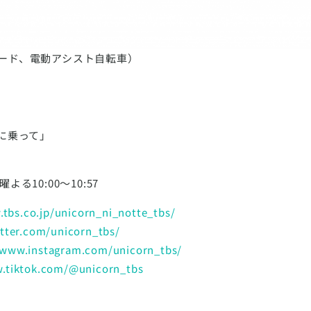
ード、電動アシスト自転車）
に乗って」
る10:00〜10:57
.tbs.co.jp/unicorn_ni_notte_tbs/
itter.com/unicorn_tbs/
/www.instagram.com/unicorn_tbs/
w.tiktok.com/@unicorn_tbs