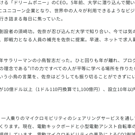
ける「ドリームポニー」のCEO。5年前、大学に潜り込んで聞
内にユニコーン企業となり、世界中の人々が利用できるようなビ
行き詰まる毎日に焦っていた。
創設者の須崎功。佐奈が忍び込んだ大学で知り合い、今では気
、即戦力となる人員の補充を佐奈に提案。早速、ネットで求人
年サラリーマンの小鳥智志だった。ひと回りも年が離れ、プロ
の理念である“ITの力ですべての人が平等に学べる場所を作りた
いう小鳥の言葉を、佐奈はどうしても振り切ることができずに
10億ドル以上（1ドル110円換算で1,100億円）、設立10年
型・一人乗りのマイクロモビリティのシェアリングサービスを通
くります。現在、電動キックボードと小型電動アシスト自転車
提供しています。電動マイクロモビリティの普及によるCO2削