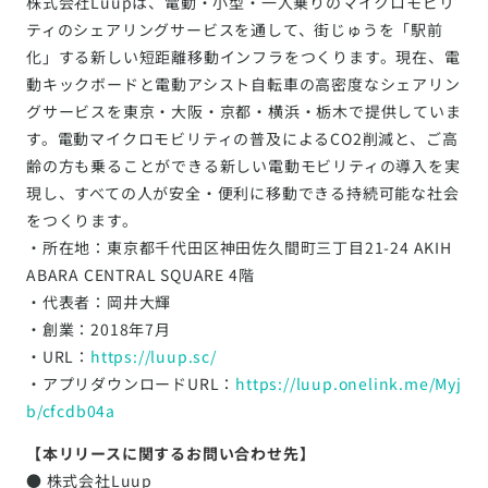
株式会社Luupは、電動・小型・一人乗りのマイクロモビリ
ティのシェアリングサービスを通して、街じゅうを「駅前
化」する新しい短距離移動インフラをつくります。現在、電
動キックボードと電動アシスト自転車の高密度なシェアリン
グサービスを東京・大阪・京都・横浜・栃木で提供していま
す。電動マイクロモビリティの普及によるCO2削減と、ご高
齢の方も乗ることができる新しい電動モビリティの導入を実
現し、すべての人が安全・便利に移動できる持続可能な社会
をつくります。
・所在地：東京都千代田区神田佐久間町三丁目21-24 AKIH
ABARA CENTRAL SQUARE 4階
・代表者：岡井大輝
・創業：2018年7月
・URL：
https://luup.sc/
・アプリダウンロードURL：
https://luup.onelink.me/Myj
b/cfcdb04a
【本リリースに関するお問い合わせ先】
● 株式会社Luup