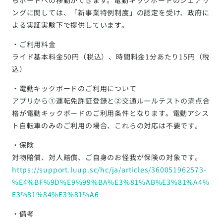
ングに関しては、「新事業特例制度」の認定を受け、政府に
よる実証実験下で提供しています。
・ご利用料金
ライド基本料金50円（税込）、時間料金1分あたり15円（税
込）
・電動キックボードのご利用について
アプリから①運転免許証登録と②交通ルールテストの満点合
格が電動キックボードのご利用条件となります。電動アシス
ト自転車のみのご利用の場合、これらの対応は不要です。
・保険
対物賠償、対人賠償、ご自身のお怪我が保険の対象です。
https://support.luup.sc/hc/ja/articles/360051962573-
%E4%BF%9D%E9%99%BA%E3%81%AB%E3%81%A4%
E3%81%84%E3%81%A6
・備考