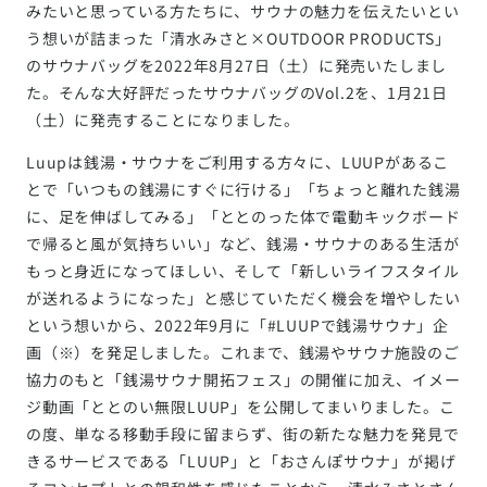
みたいと思っている方たちに、サウナの魅力を伝えたいとい
う想いが詰まった「清水みさと×OUTDOOR PRODUCTS」
のサウナバッグを2022年8月27日（土）に発売いたしまし
た。そんな大好評だったサウナバッグのVol.2を、1月21日
（土）に発売することになりました。
Luupは銭湯・サウナをご利用する方々に、LUUPがあるこ
とで「いつもの銭湯にすぐに行ける」「ちょっと離れた銭湯
に、足を伸ばしてみる」「ととのった体で電動キックボード
で帰ると風が気持ちいい」など、銭湯・サウナのある生活が
もっと身近になってほしい、そして「新しいライフスタイル
が送れるようになった」と感じていただく機会を増やしたい
という想いから、2022年9月に「#LUUPで銭湯サウナ」企
画（※）を発足しました。これまで、銭湯やサウナ施設のご
協力のもと「銭湯サウナ開拓フェス」の開催に加え、イメー
ジ動画「ととのい無限LUUP」を公開してまいりました。こ
の度、単なる移動手段に留まらず、街の新たな魅力を発見で
きるサービスである「LUUP」と「おさんぽサウナ」が掲げ