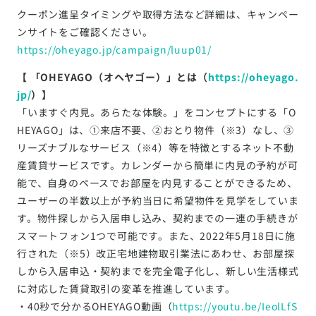
クーポン進呈タイミングや取得方法など詳細は、キャンペー
ンサイトをご確認ください。
https://oheyago.jp/campaign/luup01/
【 「OHEYAGO（オヘヤゴー）」とは（
https://oheyago.
jp/
）】
「いますぐ内見。あらたな体験。」をコンセプトにする「O
HEYAGO」は、①来店不要、②おとり物件（※3）なし、③
リーズナブルなサービス（※4）等を特徴とするネット不動
産賃貸サービスです。カレンダーから簡単に内見の予約が可
能で、自身のペースでお部屋を内見することができるため、
ユーザーの半数以上が予約当日に希望物件を見学をしていま
す。物件探しから入居申し込み、契約までの一連の手続きが
スマートフォン1つで可能です。また、2022年5月18日に施
行された（※5）改正宅地建物取引業法にあわせ、お部屋探
しから入居申込・契約までを完全電子化し、新しい生活様式
に対応した賃貸取引の変革を推進しています。
・40秒で分かるOHEYAGO動画（
https://youtu.be/IeolLfS