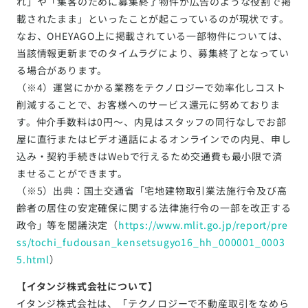
れ」や「集客のために募集終了物件が広告のような役割で掲
載されたまま」といったことが起こっているのが現状です。
なお、OHEYAGO上に掲載されている一部物件については、
当該情報更新までのタイムラグにより、募集終了となってい
る場合があります。
（※4）運営にかかる業務をテクノロジーで効率化しコスト
削減することで、お客様へのサービス還元に努めておりま
す。仲介手数料は0円〜、内見はスタッフの同行なしでお部
屋に直行またはビデオ通話によるオンラインでの内見、申し
込み・契約手続きはWebで行えるため交通費も最小限で済
ませることができます。
（※5）出典：国土交通省「宅地建物取引業法施行令及び高
齢者の居住の安定確保に関する法律施行令の一部を改正する
政令」等を閣議決定（
https://www.mlit.go.jp/report/pre
ss/tochi_fudousan_kensetsugyo16_hh_000001_0003
5.html
）
【イタンジ株式会社について】
イタンジ株式会社は、「テクノロジーで不動産取引をなめら