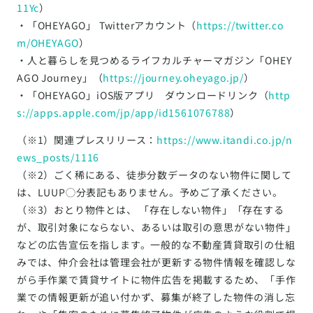
11Yc
）
・「OHEYAGO」 Twitterアカウント（
https://twitter.co
m/OHEYAGO
）
・人と暮らしを見つめるライフカルチャーマガジン「OHEY
AGO Journey」（
https://journey.oheyago.jp/
）
・「OHEYAGO」iOS版アプリ ダウンロードリンク（
http
s://apps.apple.com/jp/app/id1561076788
）
（※1）関連プレスリリース：
https://www.itandi.co.jp/n
ews_posts/1116
（※2）ごく稀にある、徒歩分数データのない物件に関して
は、LUUP◯分表記もありません。予めご了承ください。
（※3）おとり物件とは、 「存在しない物件」「存在する
が、取引対象にならない、あるいは取引の意思がない物件」
などの広告宣伝を指します。一般的な不動産賃貸取引の仕組
みでは、仲介会社は管理会社が更新する物件情報を確認しな
がら手作業で賃貸サイトに物件広告を掲載するため、「手作
業での情報更新が追い付かず、募集が終了した物件の消し忘