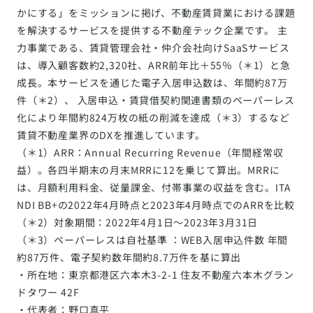
かにする」をミッションに掲げ、不動産賃貸業における課題
を解決するサービスを提供する不動産テック企業です。 主
力事業である、賃貸管理会社・仲介会社向けSaaSサービス
は、導入顧客数約2,320社、ARR前年比＋55％（＊1）と急
成長。本サービスを通じた電子入居申込数は、年間約87万
件（＊2）、 入居申込・賃貸借契約関連書類のペーパーレス
化により年間約824万枚の紙の削減を達成（＊3）するなど
賃貸不動産業界のDXを推進しています。
（＊1）ARR：Annual Recurring Revenue（年間経常収
益）。各四半期末の⽉末MRRに12を乗じて算出。MRRに
は、月額利用料金、従量課金、付帯事業の収益を含む。ITA
NDI BB+の2022年4⽉時点と2023年4⽉時点でのARRを⽐較
（＊2）対象期間：2022年4月1日～2023年3月31日
（＊3）ペーパーレスは自社基準 ：WEB入居申込件数 年間
約87万件、電子契約数年間約8.7万件を基に算出
・所在地：東京都港区六本⽊3-2-1 住友不動産六本⽊グラン
ドタワー 42F
・代表者：野⼝真平