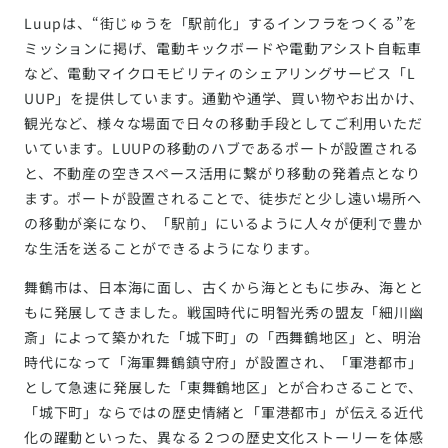
Luupは、“街じゅうを「駅前化」するインフラをつくる”を
ミッションに掲げ、電動キックボードや電動アシスト自転車
など、電動マイクロモビリティのシェアリングサービス「L
UUP」を提供しています。通勤や通学、買い物やお出かけ、
観光など、様々な場面で日々の移動手段としてご利用いただ
いています。LUUPの移動のハブであるポートが設置される
と、不動産の空きスペース活用に繋がり移動の発着点となり
ます。ポートが設置されることで、徒歩だと少し遠い場所へ
の移動が楽になり、「駅前」にいるように人々が便利で豊か
な生活を送ることができるようになります。
舞鶴市は、日本海に面し、古くから海とともに歩み、海とと
もに発展してきました。戦国時代に明智光秀の盟友「細川幽
斎」によって築かれた「城下町」の「西舞鶴地区」と、明治
時代になって「海軍舞鶴鎮守府」が設置され、「軍港都市」
として急速に発展した「東舞鶴地区」とが合わさることで、
「城下町」ならではの歴史情緒と「軍港都市」が伝える近代
化の躍動といった、異なる２つの歴史文化ストーリーを体感