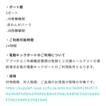
・ポート数
3ポート
-JR東舞鶴駅
-赤れんがパーク
-JR西舞鶴駅
・ご利用可能時間
24時間
・電動キックボードのご利用について
アプリから①年齢確認書類の登録と②交通ルールテストの連
続満点合格が電動キックボードのご利用条件となります。
・保険
対物賠償、対人賠償、ご自身のお怪我が保険の対象です。
https://support.luup.sc/hc/ja/articles/360051962573-
%E4%BF%9D%E9%99%BA%E3%81%AB%E3%81%A4%
E3%81%84%E3%81%A6