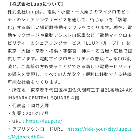
【株式会社Luupについて】
株式会社Luupは、電動・小型・一人乗りのマイクロモビリ
ティのシェアリングサービスを通して、街じゅうを「駅前
化」する新しい短距離移動インフラをつくります。現在、電
動キックボードや電動アシスト自転車など「電動マイクロモ
ビリティ」のシェアリングサービス「LUUP（ループ）」を
東京・大阪・京都・横浜・宇都宮・神戸・名古屋・広島で提
供しています。電動マイクロモビリティの普及によるCO2削
減と、ご高齢の方も乗ることができる新しい電動モビリティ
の導入を実現し、すべての人が安全・便利に移動できる持続
可能な社会をつくります。
・所在地：東京都千代田区神田佐久間町三丁目21番地24 AK
IHABARA CENTRAL SQUARE ４階
・代表者：岡井大輝
・創業：2018年7月
・URL：
https://luup.sc/
・アプリダウンロードURL：
https://ride-your-city.luup.s
c/Myjb/cfcdb04a