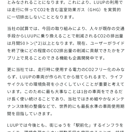
とみなされることになります。これにより、LUUPの利用で
は走行に伴ってCO2を含む温室効果ガス（GHG）を実質的
に一切排出しないこととなります。
当社の試算では、今回の取り組みにより、人々が既存の交通
手段からLUUPに乗り換えることで削減されるCO2の排出量
は月間50トン(*2)以上となります。現在、ユーザーがライド
を終了後にどの程度のCO2排出量の削減に貢献できたかをア
プリ上で見ることのできる機能も企画開発中です。
更に当社では、走行時に使用する電力のCO2フリー化のみな
らず、LUUPの車両が作られてから捨てられるまで、ライフ
サイクルでの環境負荷を小さくしていくことが重要と考えて
います。このために最も大事なことは1台の車両をできるだ
け長く使い続けることであり、当社ではきめ細やかなメンテ
ナンス体制の整備などで、世界的にも最長水準の車両使用期
間を目指していきます。
LUUPでは今後とも、街じゅうを「駅前化」するインフラを