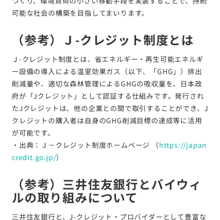
つくり、環境負荷の小さい移動手段を実装することで、持続
可能な社会の構築を目指してまいります。
（参考）Ｊ-クレジット制度とは
Ｊ-クレジット制度とは、省エネルギー・再生可能エネルギ
ー設備の導入による温室効果ガス（以下、「GHG」）排出
削減量や、適切な森林管理によるGHGの吸収量を、日本政
府が「Jクレジット」として認証する仕組みです。発行され
たJクレジットは、他の企業との間で取引することができ、J
クレジットの購入者は自身のGHG削減目標の達成等に活用
が可能です。
・出典：Ｊ－クレジット制度ホームページ （
https://japan
credit.go.jp/
）
（参考）三井住友銀行とバイウィ
ルの取り組みについて
三井住友銀行と、J-クレジット・プロバイダーとして豊富な