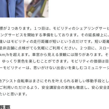
標が２つあります。１つ目は、モビリティのシェアリングサービス
リングサービスを開始する準備をしております。その延長線上に
違いはモビリティの走行距離が短いという点だけです。短い距
是非店舗に点検がてら気軽にご利用ください。２つ目に、スロ
0km/hを超えます。車窓から見える景観には限りがあります。
ため、ゆっくり景色を楽しむことができます。モビリティの価値は
ーモビリティーは、思いがけない出会いを楽しむコミュニケー
電動アシスト自転車はまさにそれを叶えられる新しい移動手段と
ご利用いただけるよう、安全講習会の実施も徹底し、安心安全
たいと思います。
概要