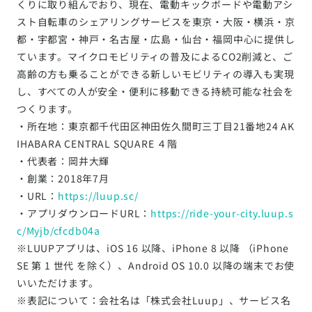
くりに取り組んでおり、現在、電動キックボードや電動アシ
スト自転車のシェアリングサービスを東京・大阪・横浜・京
都・宇都宮・神戸・名古屋・広島・仙台・福岡中心に提供し
ています。マイクロモビリティの普及によるCO2削減と、ご
高齢の方も乗ることができる新しいモビリティの導入も実現
し、すべての人が安全・便利に移動できる持続可能な社会を
つくります。
・所在地：東京都千代田区神田佐久間町三丁目21番地24 AK
IHABARA CENTRAL SQUARE ４階
・代表者：岡井大輝
・創業：2018年7月
・URL：
https://luup.sc/
・アプリダウンロードURL：
https://ride-your-city.luup.s
c/Myjb/cfcdb04a
※LUUPアプリは、iOS 16 以降、iPhone 8 以降 （iPhone
SE 第 1 世代 を除く）、Android OS 10.0 以降の端末でお使
いいただけます。
※表記について：会社名は「株式会社Luup」、サービス名