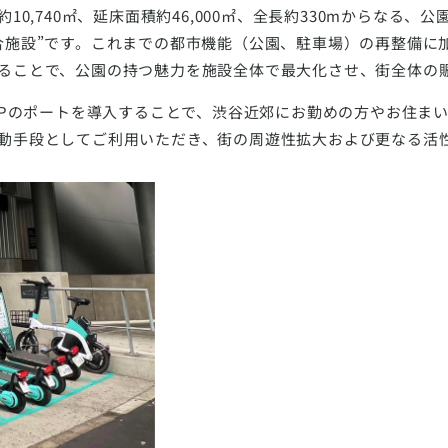
地面積約10,740㎡、延床面積約46,000㎡、全長約330mからな
合施設”です。これまでの都市機能（公園、駐車場）の再整備に
ることで、公園の持つ魅力を施設全体で最大化させ、街全体の
KへLUUPのポートを導入することで、渋谷近郊にお勤めの方やお住
動手段としてご利用いただき、街の周遊性拡大および更なる活