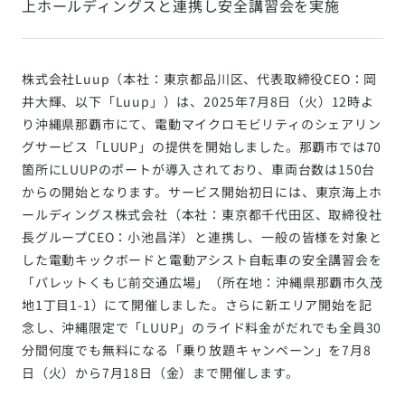
上ホールディングスと連携し安全講習会を実施
株式会社Luup（本社：東京都品川区、代表取締役CEO：岡
井大輝、以下「Luup」）は、2025年7月8日（火）12時よ
り沖縄県那覇市にて、電動マイクロモビリティのシェアリン
グサービス「LUUP」の提供を開始しました。那覇市では70
箇所にLUUPのポートが導入されており、車両台数は150台
からの開始となります。サービス開始初日には、東京海上ホ
ールディングス株式会社（本社：東京都千代田区、取締役社
長グループCEO：小池昌洋）と連携し、一般の皆様を対象と
した電動キックボードと電動アシスト自転車の安全講習会を
「パレットくもじ前交通広場」（所在地：沖縄県那覇市久茂
地1丁目1-1）にて開催しました。さらに新エリア開始を記
念し、沖縄限定で「LUUP」のライド料金がだれでも全員30
分間何度でも無料になる「乗り放題キャンペーン」を7月8
日（火）から7月18日（金）まで開催します。