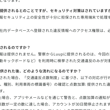
となります。
報が提供されるとのことですが、セキュリティ対策はされています
報セキュリティ上の安全性が十分に担保された専用端末で処理
社内データベースへ登録された違反情報へのアクセス権限は、
供されるのですか？
報は提供されません。警察からLuupに提供されるのは、今回の
動キックボードなど）を利用時に検挙された交通違反のみが対
が提供された後、どのような流れになるのですか？
された場合、「交通違反点数制度」に基づき、以下の対応が行
所、種別、利用車両の標識番号）の確認と点数加算: 提供された
す。
された場合、アプリやメールなどを通じて警告と、点数加算の通知
違反点数が一定の数に達した場合、アカウントが30日間停止されま