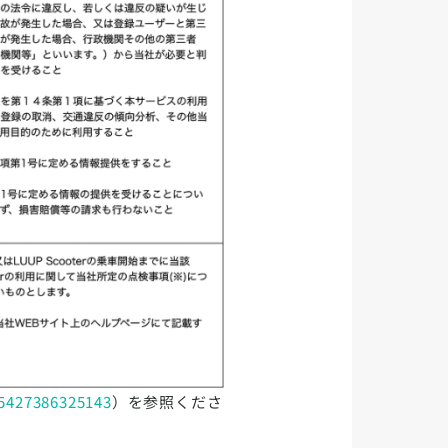
/35427386325143
）を参照くださ