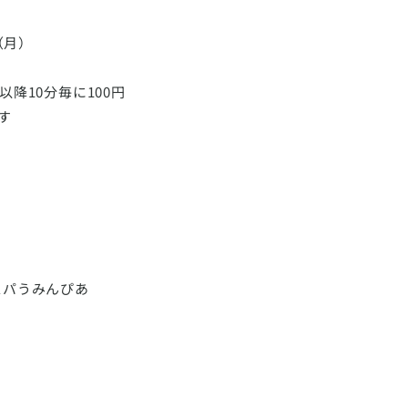
（月）
降10分毎に100円
す
スパうみんぴあ