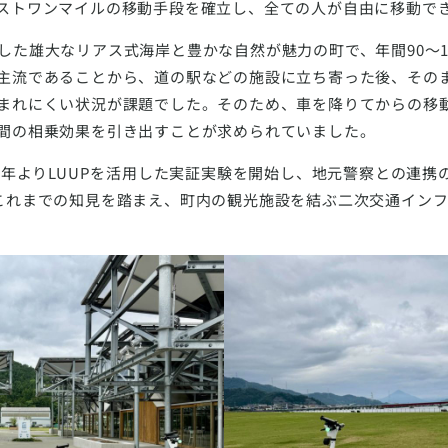
ストワンマイルの移動手段を確立し、全ての人が自由に移動で
した雄大なリアス式海岸と豊かな自然が魅力の町で、年間90〜1
主流であることから、道の駅などの施設に立ち寄った後、その
まれにくい状況が課題でした。そのため、車を降りてからの移
間の相乗効果を引き出すことが求められていました。
23年よりLUUPを活用した実証実験を開始し、地元警察との連
これまでの知見を踏まえ、町内の観光施設を結ぶ二次交通イン