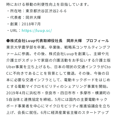
時における移動の利便性向上を目指しています。
・所在地：東京都渋谷区渋谷2-6-6
・代表者：岡井大輝
・創業：2018年7月
・URL：
https://luup.sc/
●株式会社Luup代表取締役社長 岡井大輝 プロフィール
東京大学農学部を卒業。卒業後、戦略系コンサルティングフ
ァームに参画。その後、株式会社Luupを創業し、主婦や元
介護士がスポットで家庭の介護活動をお手伝いする介護士版
Uber事業を立ち上げるも、日本の現状の交通インフラがCto
Cに不向きであることを背景として撤退。その後、今後の日
本に必要な交通インフラとして、電動キックボードをはじめ
とする電動マイクロモビリティのシェアリング事業を開始。
2019年4月に浜松市・奈良市・四日市市・多摩市・横瀬町の
5自治体と連携協定を締結。5月には国内の主要電動キック
ボード事業者を中心にマイクロモビリティ推進協議会を立ち
上げ、会長に就任。6月に経済産業省主催のスタートアップ