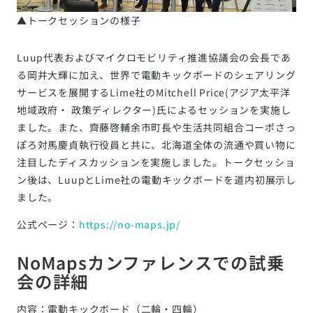
▲トークセッションの様子
Luup代表およびマイクロモビリティ推進協議会の会長であ
る岡井大輝に加え、世界で電動キックボードのシェアリング
サービスを展開するLime社のMitchell Price(アジア太平洋
地域政府・ 政策ディレクター)氏によるセッションを実施し
ました。また、齊藤啓輔余市町長や生活共同組合コーポさっ
ぽろ対馬慶貞執行役員と共に、北海道全体の流通や買い物に
注目したディスカッションを実施しました。トークセッショ
ン後は、LuupとLime社の電動キックボードを道内初展示し
ました。
公式ページ：
https://no-maps.jp/
NoMapsカンファレンスでの試乗
会の詳細
内容：電動キックボード（二輪・四輪）