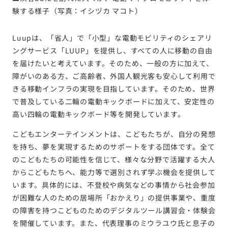
験する様子（写真：イシヅカ マコト）
Luupは、「省人」で「小型」な電動モビリティのシェアリ
ングサービス「LUUP」を提供し、すべての人に移動の自由
を届けたいと考えています。そのため、一般の方に加えて、
障がいのある方、ご高齢者、外国人観光客も安心して利用で
きる移動インフラの実現を目指しています。そのため、世界
で普及している二輪の電動キックボードに加えて、安定性の
高い四輪の電動キックボード等を開発しています。
こどもエンターテインメントは、こどもたちが、自分の発想
を持ち、夢を実現するためのサポートをする団体です。全て
のこどもたちの可能性を信じて、様々な分野で活躍する大人
からこどもたちへ、能力等で選別されず学ぶ機会を提供して
います。具体的には、不登校や病気などの事情から社会参加
が困難な人のための居場所「おかえり」の提供事業や、重度
の障害を持つこどものためのデジタルツール講習会・体験会
を開催しています。また、代表理事のミウラユウ氏と息子の