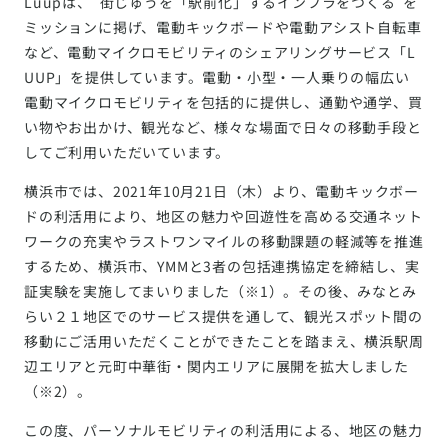
Luupは、”街じゅうを「駅前化」するインフラをつくる”を
ミッションに掲げ、電動キックボードや電動アシスト自転車
など、電動マイクロモビリティのシェアリングサービス「L
UUP」を提供しています。電動・小型・一人乗りの幅広い
電動マイクロモビリティを包括的に提供し、通勤や通学、買
い物やお出かけ、観光など、様々な場面で日々の移動手段と
してご利用いただいています。
横浜市では、2021年10月21日（木）より、電動キックボー
ドの利活用により、地区の魅力や回遊性を高める交通ネット
ワークの充実やラストワンマイルの移動課題の軽減等を推進
するため、横浜市、YMMと3者の包括連携協定を締結し、実
証実験を実施してまいりました（※1）。その後、みなとみ
らい２１地区でのサービス提供を通して、観光スポット間の
移動にご活用いただくことができたことを踏まえ、横浜駅周
辺エリアと元町中華街・関内エリアに展開を拡大しました
（※2）。
この度、パーソナルモビリティの利活用による、地区の魅力