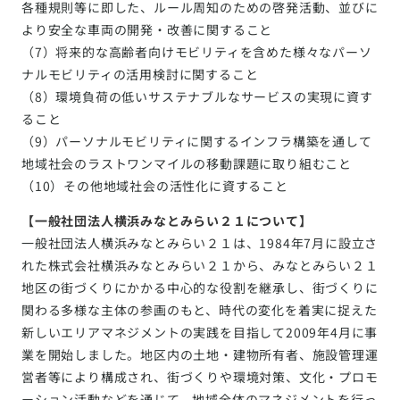
各種規則等に即した、ルール周知のための啓発活動、並びに
より安全な車両の開発・改善に関すること
（7）将来的な高齢者向けモビリティを含めた様々なパーソ
ナルモビリティの活用検討に関すること
（8）環境負荷の低いサステナブルなサービスの実現に資す
ること
（9）パーソナルモビリティに関するインフラ構築を通して
地域社会のラストワンマイルの移動課題に取り組むこと
（10）その他地域社会の活性化に資すること
【一般社団法人横浜みなとみらい２１について】
一般社団法人横浜みなとみらい２１は、1984年7月に設立さ
れた株式会社横浜みなとみらい２１から、みなとみらい２１
地区の街づくりにかかる中心的な役割を継承し、街づくりに
関わる多様な主体の参画のもと、時代の変化を着実に捉えた
新しいエリアマネジメントの実践を目指して2009年4月に事
業を開始しました。地区内の土地・建物所有者、施設管理運
営者等により構成され、街づくりや環境対策、文化・プロモ
ーション活動などを通じて、地域全体のマネジメントを行っ