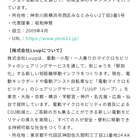
ています。
・所在地：神奈川県横浜市西区みなとみらい2丁目3番5号
・代表理事：坂和伸賢
・設立：2009年4月
・URL：
https://www.ymm21.jp/
【株式会社Luupについて】
株式会社Luupは、電動・小型・一人乗りのマイクロモビリ
ティのシェアリングサービスを通して、街じゅうを「駅前
化」する新しい短距離移動インフラをつくります。現在、電
動キックボードや電動アシスト自転車など「電動マイクロモ
ビリティ」のシェアリングサービス「LUUP（ループ）」を
東京・大阪・京都・横浜・宇都宮・神戸・名古屋・広島・仙
台で提供しています。電動マイクロモビリティの普及による
CO2削減と、ご高齢の方も乗ることができる新しい電動モビ
リティの導入を実現し、すべての人が安全・便利に移動でき
る持続可能な社会をつくります。
・所在地：東京都千代田区神田佐久間町三丁目21番地24 AK