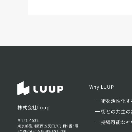
Why LUUP
街を活性化す
株式会社Luup
街との共生の
〒141-0031
持続可能な社
東京都品川区西五反田八丁目9番5号
FORECAST五反田WEST 7階