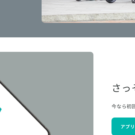
さっ
今なら初
アプリ