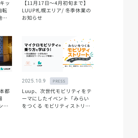
動キッ
【11月17日〜4月初旬まで】
自転
LUUP札幌エリア/ 冬季休業の
施し
お知らせ
2025.10.9
PRESS
日本都
Luup、次世代モビリティをテ
場
ーマにしたイベント「みらい
ンペ
をつくる モビリティストリー
ト」に出展