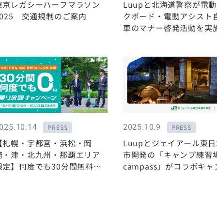
東京レガシーハーフマラソン
Luupと北海道警察が電
2025 交通規制のご案内
クボード・電動アシスト
車のマナー啓発活動を実
ました
025.10.14
2025.10.9
PRESS
PRESS
【札幌・宇都宮・浜松・岡
Luupとジェイアール東
崎・津・北九州・那覇エリア
市開発の「キャンプ練習
限定】何度でも30分間無料！
campass」がコラボキャ
秋の「乗り放題キャンペー
ーンを実施
ン」開催