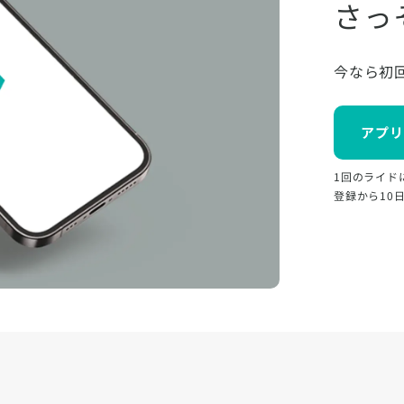
さっ
今なら初
アプリ
1回のライド
登録から10