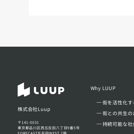
Why LUUP
街を活性化す
株式会社Luup
街との共生の
〒141-0031
持続可能な社
東京都品川区西五反田八丁目9番5号
FORECAST五反田WEST 7階