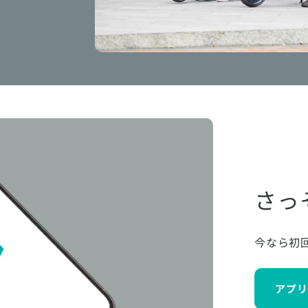
さっ
今なら初
アプリ